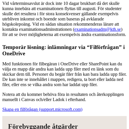
Vid vårterminsavslut är dock inte 10 dagar brukbart då det skulle
kunna innebära att examinationen flyttas till augusti. För studenter
skulle det resultera i för stora konsekvenser gällande exempelvis
utebliven inkomst och boende som baseras på avklarade
högskolepoäng. Vid en sådan situation rekommenderas lärare att
kontakta examinationsadminstrationen (
examinationsadm@kth.se
)
för att se över möjligheterna att exempelvis ändra examinationsform.
Temporär lösning: inlämningar via “Filförfrågan” i
OneDrive
Med funktionen för filbegäran i OneDrive eller SharePoint kan du
välja en mapp där andra kan ladda upp filer med en länk som du
skickar dem till. Personer du begär filer från kan bara ladda upp filer.
De kan inte se innehållet i mappen, redigera, ta bort eller ladda ned
filer, eller ens se vilka andra som har laddat upp filer.
Notera att du kommer behöva föra in resultaten och återkopplingen
manuellt i Canvas och/eller Ladok i efterhand.
Skapa en filförågan (support.microsoft.com)
Förebyggande åtgärder