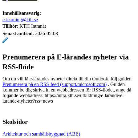
Innehållsansvarig:
e-learning@kth.se
Tillhör
: KTH Intranät
Senast ändrad
:
2026-05-08
Prenumerera på E-lärandes nyheter via
RSS-flöde
Om du vill få e-lärandes nyheter direkt till din Outlook, följ guiden
Prenumerera på en RSS-feed (support.microsoft.com)
. Guiden
kommer be dig skriva in en webbadressen för RSS-flödet, ange då
följande webbadress: https://intra.kth.se/utbildning/e-larande/e-
larande-nyheter?rss=news
Skolsidor
Arkitektur och samhällsbyggnad (ABE)