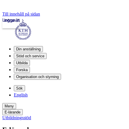
Till innehåll på sidan
Logga in
Intranät
Din anställning
Stöd och service
Utbilda
Forska
Organisation och styrning
Sök
English
Meny
E-lärande
Utbildningsstöd