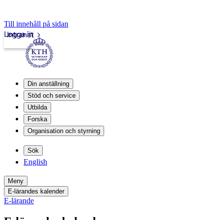
Till innehåll på sidan
Logga in
Intranät
Din anställning
Stöd och service
Utbilda
Forska
Organisation och styrning
Sök
English
Meny
E-lärandes kalender
E-lärande