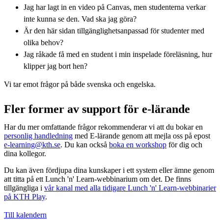
Jag har lagt in en video på Canvas, men studenterna verkar
inte kunna se den. Vad ska jag göra?
Är den här sidan tillgänglighetsanpassad för studenter med
olika behov?
Jag råkade få med en student i min inspelade föreläsning, hur
klipper jag bort hen?
Vi tar emot frågor på både svenska och engelska.
Fler former av support för e-lärande
Har du mer omfattande frågor rekommenderar vi att du bokar en
personlig handledning
med E-lärande genom att mejla oss på epost
e-learning@kth.se
. Du kan också
boka en workshop
för dig och
dina kollegor.
Du kan även fördjupa dina kunskaper i ett system eller ämne genom
att titta på ett Lunch 'n' Learn-webbinarium om det. De finns
tillgängliga i
vår kanal med alla tidigare Lunch 'n' Learn-webbinarier
på KTH Play
.
Till kalendern