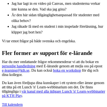
Jag har lagt in en video på Canvas, men studenterna verkar
inte kunna se den. Vad ska jag göra?
Är den här sidan tillgänglighetsanpassad för studenter med
olika behov?
Jag råkade få med en student i min inspelade föreläsning, hur
klipper jag bort hen?
Vi tar emot frågor på både svenska och engelska.
Fler former av support för e-lärande
Har du mer omfattande frågor rekommenderar vi att du bokar en
personlig handledning
med E-lärande genom att mejla oss på epost
e-learning@kth.se
. Du kan också
boka en workshop
för dig och
dina kollegor.
Du kan även fördjupa dina kunskaper i ett system eller ämne genom
att titta på ett Lunch 'n' Learn-webbinarium om det. De finns
tillgängliga i
vår kanal med alla tidigare Lunch 'n' Learn-webbinarier
på KTH Play
.
Till kalendern