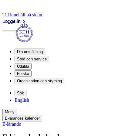
Till innehåll på sidan
Logga in
Intranät
Din anställning
Stöd och service
Utbilda
Forska
Organisation och styrning
Sök
English
Meny
E-lärandes kalender
E-lärande