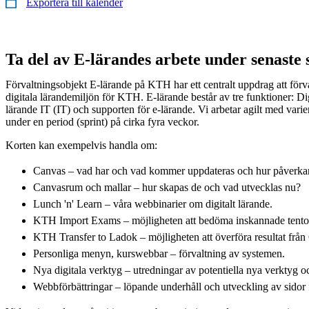
Exportera till kalender
Ta del av E-lärandes arbete under senaste 
Förvaltningsobjekt E-lärande på KTH har ett centralt uppdrag att förv
digitala lärandemiljön för KTH. E-lärande består av tre funktioner: Dig
lärande IT (IT) och supporten för e-lärande. Vi arbetar agilt med varie
under en period (sprint) på cirka fyra veckor.
Korten kan exempelvis handla om:
Canvas – vad har och vad kommer uppdateras och hur påverka
Canvasrum och mallar – hur skapas de och vad utvecklas nu?
Lunch 'n' Learn – våra webbinarier om digitalt lärande.
KTH Import Exams – möjligheten att bedöma inskannade tentor 
KTH Transfer to Ladok – möjligheten att överföra resultat från
Personliga menyn, kurswebbar – förvaltning av systemen.
Nya digitala verktyg – utredningar av potentiella nya verktyg
Webbförbättringar – löpande underhåll och utveckling av sidor 