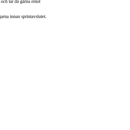
n och tar då gärna emot
na innan sprintavslutet.