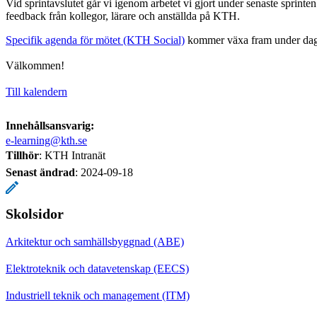
Vid sprintavslutet går vi igenom arbetet vi gjort under senaste sprinte
feedback från kollegor, lärare och anställda på KTH.
Specifik agenda för mötet (KTH Social)
kommer växa fram under dagar
Välkommen!
Till kalendern
Innehållsansvarig:
e-learning@kth.se
Tillhör
: KTH Intranät
Senast ändrad
:
2024-09-18
Skolsidor
Arkitektur och samhällsbyggnad (ABE)
Elektroteknik och datavetenskap (EECS)
Industriell teknik och management (ITM)