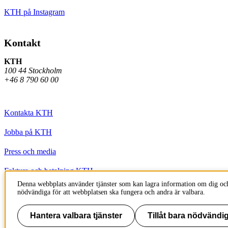
KTH på Instagram
Kontakt
KTH
100 44 Stockholm
+46 8 790 60 00
Kontakta KTH
Jobba på KTH
Press och media
Faktura och betalning KTH
Denna webbplats använder tjänster som kan lagra information om dig och
Om KTH:s webbplatser
nödvändiga för att webbplatsen ska fungera och andra är valbara.
Tillgänglighetsredogörelse
Hantera valbara tjänster
Tillåt bara nödvändig