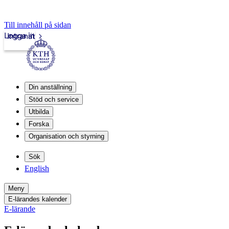
Till innehåll på sidan
Logga in
Intranät
Din anställning
Stöd och service
Utbilda
Forska
Organisation och styrning
Sök
English
Meny
E-lärandes kalender
E-lärande