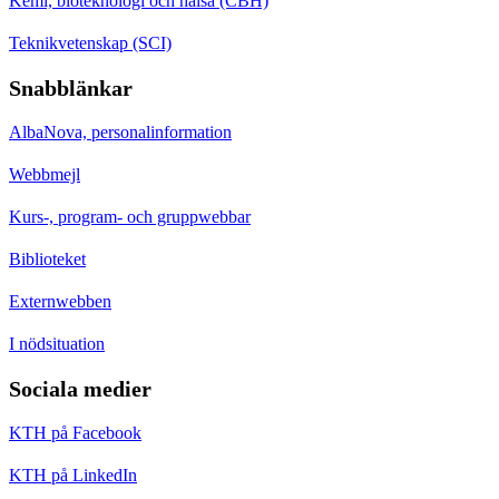
Kemi, bioteknologi och hälsa (CBH)
Teknikvetenskap (SCI)
Snabblänkar
AlbaNova, personalinformation
Webbmejl
Kurs-, program- och gruppwebbar
Biblioteket
Externwebben
I nödsituation
Sociala medier
KTH på Facebook
KTH på LinkedIn