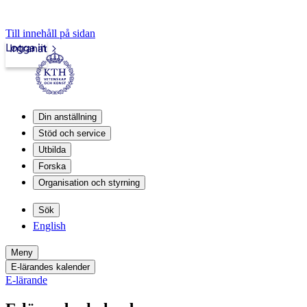
Till innehåll på sidan
Logga in
Intranät
Din anställning
Stöd och service
Utbilda
Forska
Organisation och styrning
Sök
English
Meny
E-lärandes kalender
E-lärande