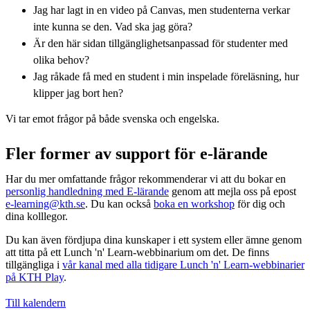
Jag har lagt in en video på Canvas, men studenterna verkar
inte kunna se den. Vad ska jag göra?
Är den här sidan tillgänglighetsanpassad för studenter med
olika behov?
Jag råkade få med en student i min inspelade föreläsning, hur
klipper jag bort hen?
Vi tar emot frågor på både svenska och engelska.
Fler former av support för e-lärande
Har du mer omfattande frågor rekommenderar vi att du bokar en
personlig handledning med E-lärande
genom att mejla oss på epost
e-learning@kth.se
. Du kan också
boka en workshop
för dig och
dina kolllegor.
Du kan även fördjupa dina kunskaper i ett system eller ämne genom
att titta på ett Lunch 'n' Learn-webbinarium om det. De finns
tillgängliga i
vår kanal med alla tidigare Lunch 'n' Learn-webbinarier
på KTH Play
.
Till kalendern