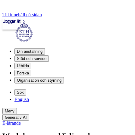
Till innehåll på sidan
Logga in
Intranät
Din anställning
Stöd och service
Utbilda
Forska
Organisation och styrning
Sök
English
Meny
Generativ AI
E-lärande