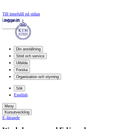
Till innehåll på sidan
Logga in
Intranät
Din anställning
Stöd och service
Utbilda
Forska
Organisation och styrning
Sök
English
Meny
Kursutveckling
E-lärande