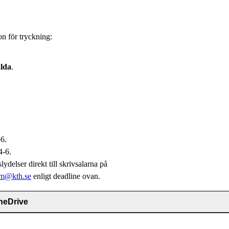
n för tryckning:
lda
.
-6.
4-6.
delser direkt till skrivsalarna på
dm@kth.se
enligt deadline ovan.
OneDrive