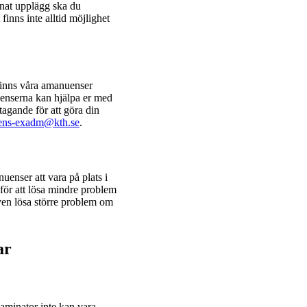
nnat upplägg ska du
finns inte alltid möjlighet
finns våra amanuenser
nuenserna kan hjälpa er med
tagande för att göra din
ens-exadm@kth.se
.
nser att vara på plats i
för att lösa mindre problem
även lösa större problem om
gar
aminator inte kan vara