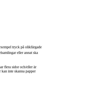
 exempel tryck på olikfärgade
elsamlingar eller annat ska
r flera sidor och/eller är
r kan inte skanna papper