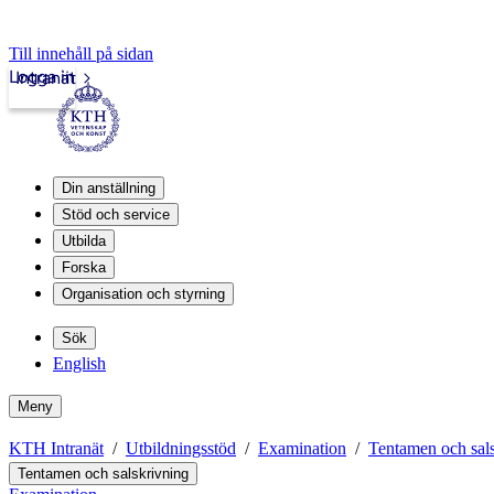
Till innehåll på sidan
Logga in
Intranät
Din anställning
Stöd och service
Utbilda
Forska
Organisation och styrning
Sök
English
Meny
KTH Intranät
Utbildningsstöd
Examination
Tentamen och sal
Tentamen och salskrivning