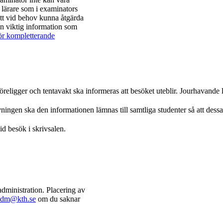
 lärare som i examinators
 att vid behov kunna åtgärda
an viktig information som
ör kompletterande
öreligger och tentavakt ska informeras att besöket uteblir. Jourhavande l
ngen ska den informationen lämnas till samtliga studenter så att dessa
id besök i skrivsalen.
dministration. Placering av
adm@kth.se
om du saknar