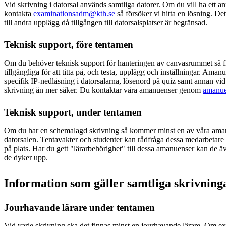
Vid skrivning i datorsal används samtliga datorer. Om du vill ha ett a
kontakta
examinationsadm@kth.se
så försöker vi hitta en lösning. Det 
till andra upplägg då tillgången till datorsalsplatser är begränsad.
Teknisk support, före tentamen
Om du behöver teknisk support för hanteringen av canvasrummet så 
tillgängliga för att titta på, och testa, upplägg och inställningar. Ama
specifik IP-nedlåsning i datorsalarna, lösenord på quiz samt annan vid
skrivning än mer säker. Du kontaktar våra amanuenser genom
amanu
Teknisk support, under tentamen
Om du har en schemalagd skrivning så kommer minst en av våra amanue
datorsalen. Tentavakter och studenter kan rådfråga dessa medarbetare 
på plats. Har du gett "lärarbehörighet" till dessa amanuenser kan de 
de dyker upp.
Information som gäller samtliga skrivnin
Jourhavande lärare under tentamen
Vid varje skrivning ska det finnas minst en jourhavande lärare. Om ex