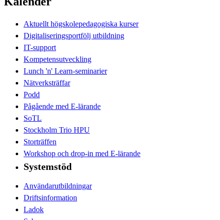
Kalender
Aktuellt högskolepedagogiska kurser
Digitaliseringsportfölj utbildning
IT-support
Kompetensutveckling
Lunch 'n' Learn-seminarier
Nätverksträffar
Podd
Pågående med E-lärande
SoTL
Stockholm Trio HPU
Storträffen
Workshop och drop-in med E-lärande
Systemstöd
Användarutbildningar
Driftsinformation
Ladok