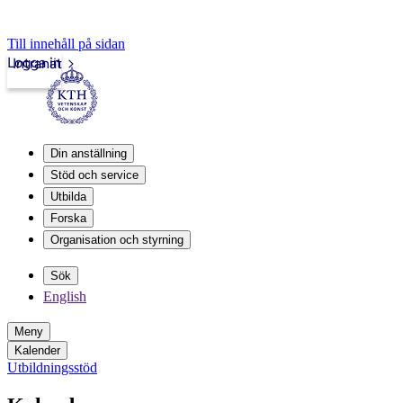
Till innehåll på sidan
Logga in
Intranät
Din anställning
Stöd och service
Utbilda
Forska
Organisation och styrning
Sök
English
Meny
Kalender
Utbildningsstöd