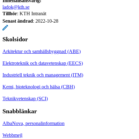
Innehållsansvarig:
ladok@kth.se
Tillhör
: KTH Intranät
Senast ändrad
:
2022-10-28
Skolsidor
Arkitektur och samhällsbyggnad (ABE)
Elektroteknik och datavetenskap (EECS)
Industriell teknik och management (ITM)
Kemi, bioteknologi och hälsa (CBH)
Teknikvetenskap (SCI)
Snabblänkar
AlbaNova, personalinformation
Webbmejl