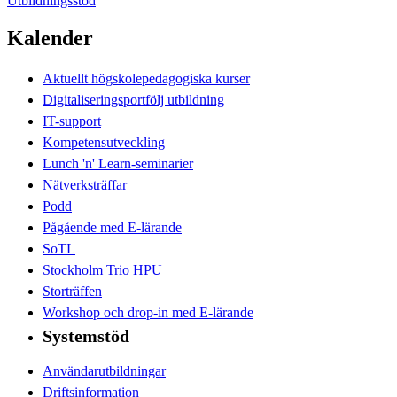
Utbildningsstöd
Kalender
Aktuellt högskolepedagogiska kurser
Digitaliseringsportfölj utbildning
IT-support
Kompetensutveckling
Lunch 'n' Learn-seminarier
Nätverksträffar
Podd
Pågående med E-lärande
SoTL
Stockholm Trio HPU
Storträffen
Workshop och drop-in med E-lärande
Systemstöd
Användarutbildningar
Driftsinformation