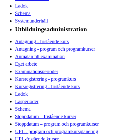
Ladok
Schema
Systemunderhåll
Utbildningsadministration
Antagning - fristående kurs
Antagning - program och programkurser
Anmälan till examination
Eget arbete
Examinationsperioder
Kursregistrering - programkurs
Kursregistrering - fristående kurs
Ladok
Läsperioder
Schema
Stoppdatum – fristående kurser
Stoppdatum – program och programkurser
UPL - program och programkursplanering
UPL-fristående kurser