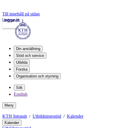
Till innehåll på sidan
Logga in
Intranät
Din anställning
Stöd och service
Utbilda
Forska
Organisation och styrning
Sök
English
Meny
KTH Intranät
Utbildningsstöd
Kalender
Kalender