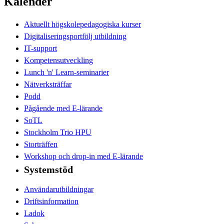
Kalender
Aktuellt högskolepedagogiska kurser
Digitaliseringsportfölj utbildning
IT-support
Kompetensutveckling
Lunch 'n' Learn-seminarier
Nätverksträffar
Podd
Pågående med E-lärande
SoTL
Stockholm Trio HPU
Storträffen
Workshop och drop-in med E-lärande
Systemstöd
Användarutbildningar
Driftsinformation
Ladok