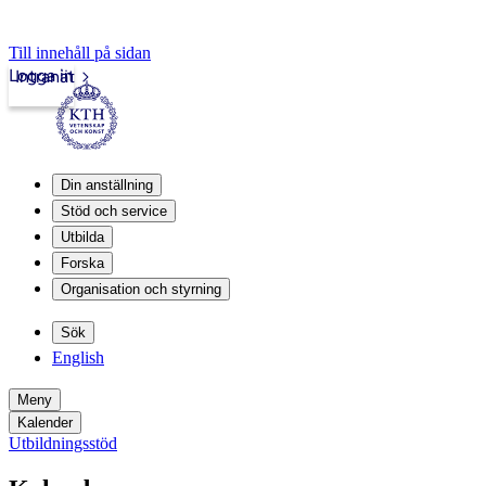
Till innehåll på sidan
Logga in
Intranät
Din anställning
Stöd och service
Utbilda
Forska
Organisation och styrning
Sök
English
Meny
Kalender
Utbildningsstöd