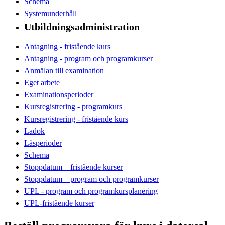
Schema
Systemunderhåll
Utbildningsadministration
Antagning - fristående kurs
Antagning - program och programkurser
Anmälan till examination
Eget arbete
Examinationsperioder
Kursregistrering - programkurs
Kursregistrering - fristående kurs
Ladok
Läsperioder
Schema
Stoppdatum – fristående kurser
Stoppdatum – program och programkurser
UPL - program och programkursplanering
UPL-fristående kurser