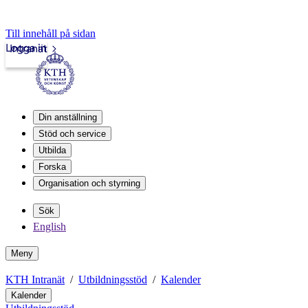
Till innehåll på sidan
Logga in
Intranät
Din anställning
Stöd och service
Utbilda
Forska
Organisation och styrning
Sök
English
Meny
KTH Intranät
Utbildningsstöd
Kalender
Kalender