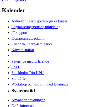
Utbildningsstöd
Kalender
Aktuellt högskolepedagogiska kurser
Digitaliseringsportfölj utbildning
IT-support
Kompetensutveckling
Lunch 'n' Learn-seminarier
Nätverksträffar
Podd
Pågående med E-lärande
SoTL
Stockholm Trio HPU
Storträffen
Workshop och drop-in med E-lärande
Systemstöd
Användarutbildningar
Driftsinformation