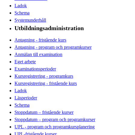
Ladok
Schema
Systemunderhåll
Utbildningsadministration
Antagning - fristående kurs
Antagning - program och programkurser
Anmälan till examination
Eget arbete
Examinationsperioder
Kursregistrering - programkurs
Kursregistrering - fristående kurs
Ladok
Läsperioder
Schema
Stoppdatum – fristående kurser
Stoppdatum – program och programkurser
UPL - program och programkursplanering
UPL-fristående kurser