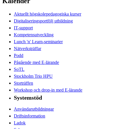
Kalender
Aktuellt högskolepedagogiska kurser
Digitaliseringsportfölj utbildning
IT-support
Kompetensutveckling
Lunch 'n' Learn-seminarier
Nätverksträffar
Podd
Pågående med E-lärande
SoTL
Stockholm Trio HPU
Storträffen
Workshop och drop-in med E-lärande
Systemstöd
Användarutbildningar
Driftsinformation
Ladok