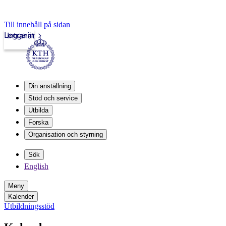
Till innehåll på sidan
Logga in
Intranät
Din anställning
Stöd och service
Utbilda
Forska
Organisation och styrning
Sök
English
Meny
Kalender
Utbildningsstöd