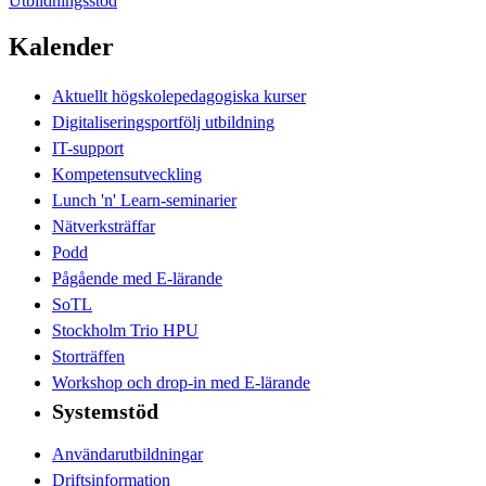
Utbildningsstöd
Kalender
Aktuellt högskolepedagogiska kurser
Digitaliseringsportfölj utbildning
IT-support
Kompetensutveckling
Lunch 'n' Learn-seminarier
Nätverksträffar
Podd
Pågående med E-lärande
SoTL
Stockholm Trio HPU
Storträffen
Workshop och drop-in med E-lärande
Systemstöd
Användarutbildningar
Driftsinformation