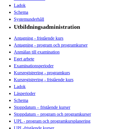
Ladok
Schema
Systemunderhåll
Utbildningsadministration
Antagning - fristående kurs
Antagning - program och programkurser
Anmälan till examination
Eget arbete
Examinationsperioder
Kursregistrering - programkurs
Kursregistrering - fristående kurs
Ladok
Läsperioder
Schema
Stoppdatum – fristående kurser
Stoppdatum – program och programkurser
UPL - program och programkursplanering
UPL-fristående kurser