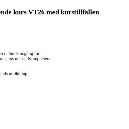
ående kurs VT26 med kurstillfällen
ällen i utbudsomgång för
ar status utkast. Komplettera
juds utbildning.