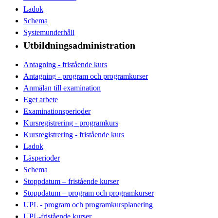
Ladok
Schema
Systemunderhåll
Utbildningsadministration
Antagning - fristående kurs
Antagning - program och programkurser
Anmälan till examination
Eget arbete
Examinationsperioder
Kursregistrering - programkurs
Kursregistrering - fristående kurs
Ladok
Läsperioder
Schema
Stoppdatum – fristående kurser
Stoppdatum – program och programkurser
UPL - program och programkursplanering
UPL-fristående kurser