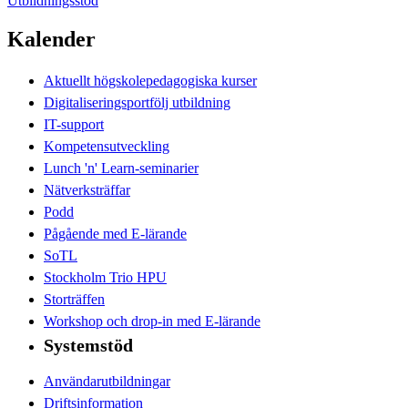
Utbildningsstöd
Kalender
Aktuellt högskolepedagogiska kurser
Digitaliseringsportfölj utbildning
IT-support
Kompetensutveckling
Lunch 'n' Learn-seminarier
Nätverksträffar
Podd
Pågående med E-lärande
SoTL
Stockholm Trio HPU
Storträffen
Workshop och drop-in med E-lärande
Systemstöd
Användarutbildningar
Driftsinformation