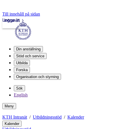
Till innehåll på sidan
Logga in
Intranät
Din anställning
Stöd och service
Utbilda
Forska
Organisation och styrning
Sök
English
Meny
KTH Intranät
Utbildningsstöd
Kalender
Kalender