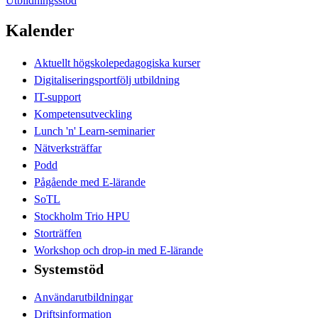
Utbildningsstöd
Kalender
Aktuellt högskolepedagogiska kurser
Digitaliseringsportfölj utbildning
IT-support
Kompetensutveckling
Lunch 'n' Learn-seminarier
Nätverksträffar
Podd
Pågående med E-lärande
SoTL
Stockholm Trio HPU
Storträffen
Workshop och drop-in med E-lärande
Systemstöd
Användarutbildningar
Driftsinformation