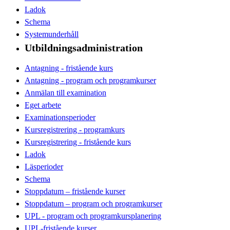
Ladok
Schema
Systemunderhåll
Utbildningsadministration
Antagning - fristående kurs
Antagning - program och programkurser
Anmälan till examination
Eget arbete
Examinationsperioder
Kursregistrering - programkurs
Kursregistrering - fristående kurs
Ladok
Läsperioder
Schema
Stoppdatum – fristående kurser
Stoppdatum – program och programkurser
UPL - program och programkursplanering
UPL-fristående kurser