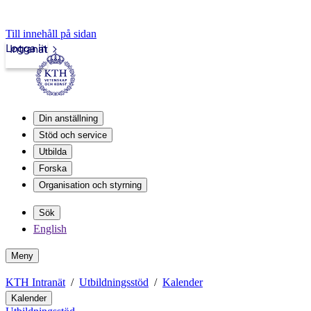
Till innehåll på sidan
Logga in
Intranät
Din anställning
Stöd och service
Utbilda
Forska
Organisation och styrning
Sök
English
Meny
KTH Intranät
Utbildningsstöd
Kalender
Kalender