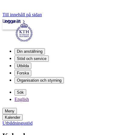
Till innehåll på sidan
Logga in
Intranät
Din anställning
Stöd och service
Utbilda
Forska
Organisation och styrning
Sök
English
Meny
Kalender
Utbildningsstöd