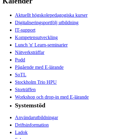
Kalender
Aktuellt högskolepedagogiska kurser
Digitaliseringsportfölj utbildning
IT-support
Kompetensutveckling
Lunch 'n' Learn-seminarier
Nätverksträffar
Podd
Pågående med E-lärande
SoTL
Stockholm Trio HPU
Storträffen
Workshop och drop-in med E-lärande
Systemstöd
Användarutbildningar
Driftsinformation
Ladok