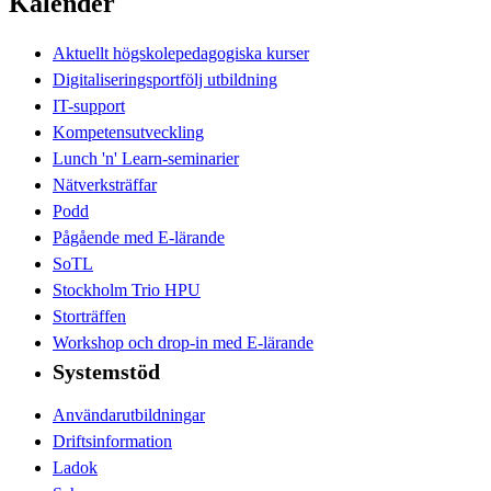
Kalender
Aktuellt högskolepedagogiska kurser
Digitaliseringsportfölj utbildning
IT-support
Kompetensutveckling
Lunch 'n' Learn-seminarier
Nätverksträffar
Podd
Pågående med E-lärande
SoTL
Stockholm Trio HPU
Storträffen
Workshop och drop-in med E-lärande
Systemstöd
Användarutbildningar
Driftsinformation
Ladok