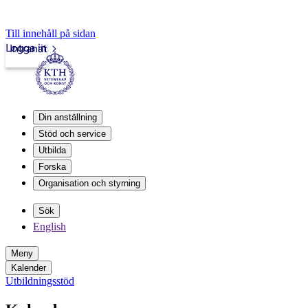
Till innehåll på sidan
Logga in
Intranät
Din anställning
Stöd och service
Utbilda
Forska
Organisation och styrning
Sök
English
Meny
Kalender
Utbildningsstöd