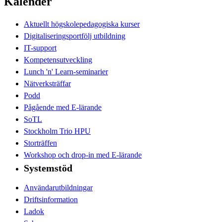
Kalender
Aktuellt högskolepedagogiska kurser
Digitaliseringsportfölj utbildning
IT-support
Kompetensutveckling
Lunch 'n' Learn-seminarier
Nätverksträffar
Podd
Pågående med E-lärande
SoTL
Stockholm Trio HPU
Storträffen
Workshop och drop-in med E-lärande
Systemstöd
Användarutbildningar
Driftsinformation
Ladok