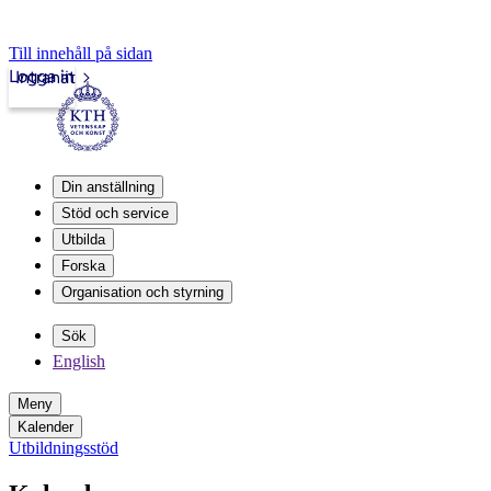
Till innehåll på sidan
Logga in
Intranät
Din anställning
Stöd och service
Utbilda
Forska
Organisation och styrning
Sök
English
Meny
Kalender
Utbildningsstöd