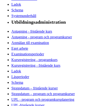
Ladok
Schema
Systemunderhåll
Utbildningsadministration
Antagning - fristående kurs
Antagning - program och programkurser
Anmälan till examination
Eget arbete
Examinationsperioder
Kursregistrering - programkurs
Kursregistrering - fristående kurs
Ladok
Läsperioder
Schema
Stoppdatum – fristående kurser
Stoppdatum – program och programkurser
UPL - program och programkursplanering
UPL-fristående kurser