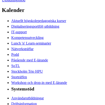
Utbildningsstöd
Kalender
Aktuellt högskolepedagogiska kurser
Digitaliseringsportfölj utbildning
IT-support
Kompetensutveckling
Lunch 'n' Learn-seminarier
Nätverksträffar
Podd
Pågående med E-lärande
SoTL
Stockholm Trio HPU
Storträffen
Workshop och drop-in med E-lärande
Systemstöd
Användarutbildningar
Driftsinformation