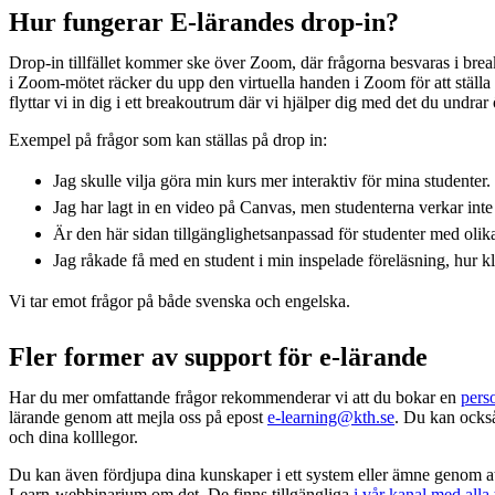
Hur fungerar E-lärandes drop-in?
Drop-in tillfället kommer ske över Zoom, där frågorna besvaras i br
i Zoom-mötet räcker du upp den virtuella handen i Zoom för att ställa d
flyttar vi in dig i ett breakoutrum där vi hjälper dig med det du undrar 
Exempel på frågor som kan ställas på drop in:
Jag skulle vilja göra min kurs mer interaktiv för mina studenter
Jag har lagt in en video på Canvas, men studenterna verkar int
Är den här sidan tillgänglighetsanpassad för studenter med oli
Jag råkade få med en student i min inspelade föreläsning, hur kl
Vi tar emot frågor på både svenska och engelska.
Fler former av support för e-lärande
Har du mer omfattande frågor rekommenderar vi att du bokar en
pers
lärande genom att mejla oss på epost
e-learning@kth.se
. Du kan ock
och dina kolllegor.
Du kan även fördjupa dina kunskaper i ett system eller ämne genom att 
Learn-webbinarium om det. De finns tillgängliga
i vår kanal med alla