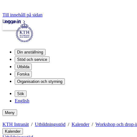
Till innehåll på sidan
Logga in
Intranät
Din anställning
Stöd och service
Utbilda
Forska
Organisation och styrning
Sök
English
Meny
KTH Intranät
Utbildningsstöd
Kalender
Workshop och drop-i
Kalender