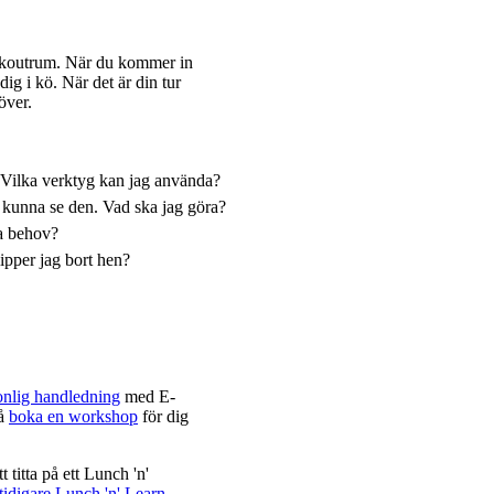
eakoutrum. När du kommer in
ig i kö. När det är din tur
över.
. Vilka verktyg kan jag använda?
e kunna se den. Vad ska jag göra?
ka behov?
ipper jag bort hen?
onlig handledning
med E-
så
boka en workshop
för dig
titta på ett Lunch 'n'
 tidigare Lunch 'n' Learn-