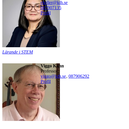
ekeller@kth.se
08790
7135
Profil
Lärande i STEM
Viggo Kann
professor
viggo@kth.se
,
08790
6292
Profil