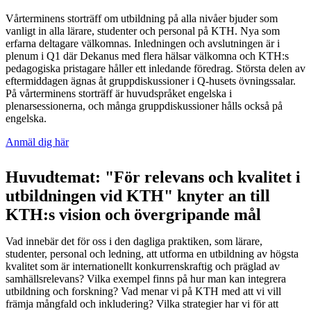
Vårterminens storträff om utbildning på alla nivåer bjuder som
vanligt in alla lärare, studenter och personal på KTH. Nya som
erfarna deltagare välkomnas. Inledningen och avslutningen är i
plenum i Q1 där Dekanus med flera hälsar välkomna och KTH:s
pedagogiska pristagare håller ett inledande föredrag. Största delen av
eftermiddagen ägnas åt gruppdiskussioner i Q-husets övningssalar.
På vårterminens storträff är huvudspråket engelska i
plenarsessionerna, och många gruppdiskussioner hålls också på
engelska.
Anmäl dig här
Huvudtemat: "För relevans och kvalitet i
utbildningen vid KTH" knyter an till
KTH:s vision och övergripande mål
Vad innebär det för oss i den dagliga praktiken, som lärare,
studenter, personal och ledning, att utforma en utbildning av högsta
kvalitet som är internationellt konkurrenskraftig och präglad av
samhällsrelevans? Vilka exempel finns på hur man kan integrera
utbildning och forskning? Vad menar vi på KTH med att vi vill
främja mångfald och inkludering? Vilka strategier har vi för att