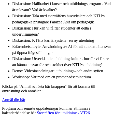
Diskussion: Hållbarhet i kurser och utbildningsprogram - Vad
är relevant? Vad är kvalitet?
Diskussion: Tala med storträffens huvudtalare och KTH:s
pedagogiska pristagare Farazee Asif om pedagogik
Diskussion: Hur kan vi få fler studenter att delta i
undervisningen?
Diskussion: KTH:s karriärsystem - en ny utredning
Erfarenhetsutbyte: Användning av AI för att automaträtta svar
på öppna frågeställningar
Diskussion: Utvecklande utbildningskultur - hur får vi lärare
att känna ansvar för och stolthet över KTH:s utbildning?
Demo: Videoinspelningar i utbildnings- och andra syften
Workshop: Var med om ett promenadseminarium
Klicka på "Anmäl & rösta här knappen" för att komma till
omröstning och anmälan:
Anmäl dig här
Program och senaste uppdateringar kommer att finnas i
kalenderhändelse här
Storträffen för utbildning - VT26