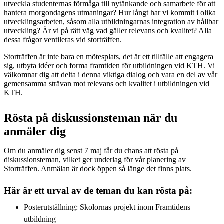
utveckla studenternas förmåga till nytänkande och samarbete för att
hantera morgondagens utmaningar? Hur långt har vi kommit i olika
utvecklingsarbeten, såsom alla utbildningarnas integration av hållbar
utveckling? Är vi på rätt väg vad gäller relevans och kvalitet? Alla
dessa frågor ventileras vid storträffen.
Storträffen är inte bara en mötesplats, det är ett tillfälle att engagera
sig, utbyta idéer och forma framtiden för utbildningen vid KTH. Vi
välkomnar dig att delta i denna viktiga dialog och vara en del av vår
gemensamma strävan mot relevans och kvalitet i utbildningen vid
KTH.
Rösta på diskussionsteman när du
anmäler dig
Om du anmäler dig senst 7 maj får du chans att rösta på
diskussionsteman, vilket ger underlag för vår planering av
Storträffen. Anmälan är dock öppen så länge det finns plats.
Här är ett urval av de teman du kan rösta på:
Posterutställning: Skolornas projekt inom Framtidens
utbildning