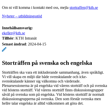
Om ni vill komma i kontakt med oss, mejla
stortraffen@kth.se
Nyheter – utbildningsstöd
Innehållsansvarig:
ekeller@kth.se
Tillhör
: KTH Intranät
Senast ändrad
:
2024-04-15
Storträffen på svenska och engelska
Storträffen ska vara ett inkluderande sammanhang, även språkligt.
Vi vill skapa en miljö där både svensktalande och icke-
svensktalande känner sig välkomna och värderade.
Plenarsessionerna är på engelska vid vårens storträff och på svenska
vid höstens storträff. Vid vårens storträff finns diskussionsgrupper
såväl på svenska som på engelska. Vid höstens storträff är normalt
diskussionsgrupperna på svenska. Den som förstår svenska men
hellre talar engelska är alltid välkommen att göra det.