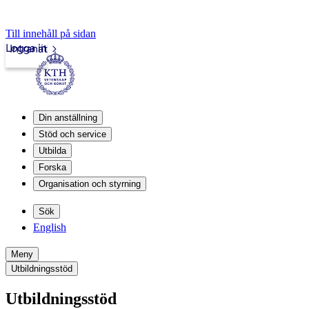
Till innehåll på sidan
Logga in
Intranät
Din anställning
Stöd och service
Utbilda
Forska
Organisation och styrning
Sök
English
Meny
Utbildningsstöd
Utbildningsstöd