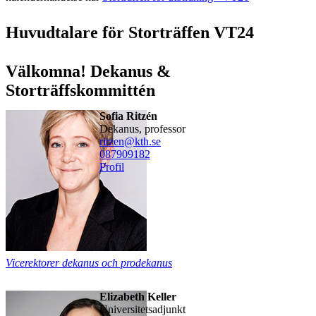
Huvudtalare för Storträffen VT24
Välkomna! Dekanus &
Storträffskommittén
Sofia Ritzén
dekanus, professor
ritzen@kth.se
08790
9182
Profil
Vicerektorer dekanus och prodekanus
Elizabeth Keller
universitetsadjunkt