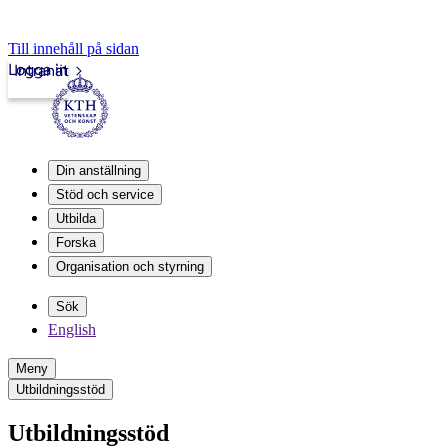
Till innehåll på sidan
Logga in
Intranät
Din anställning
Stöd och service
Utbilda
Forska
Organisation och styrning
Sök
English
Meny
Utbildningsstöd
Utbildningsstöd