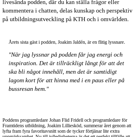
livesända podden, där du kan ställa frågor eller
kommentera i chatten, delas kunskap och perspektiv
på utbildningsutveckling på KTH och i omvärlden.
Årets sista gäst i podden, Joakim Jaldén, är en flitig lyssnare.
"När jag lyssnar på podden får jag energi och
inspiration. Det är tillräckligt långt för att det
ska bli något innehåll, men det är samtidigt
lagom kort för att hinna med i en paus eller på
bussresan hem."
Poddens programledare Johan Flid Fridell och programledare för
Framtidens utbildning, Joakim Lilliesköd, summerar året genom att
lyfta fram fyra favoritavsnitt som de tycker förtjänar lite extra
uppmärksamhet. Nu till julledigheterna är det ett perfekt tillfälle att