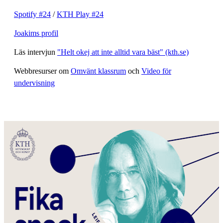
Spotify #24
/
KTH Play #24
Joakims profil
Läs intervjun
"Helt okej att inte alltid vara bäst" (kth.se)
Webbresurser om
Omvänt klassrum
och
Video för
undervisning