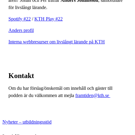
åren? Johan och Per träffar
Anders Johansson
, samordnare
för livslångt lärande.
Spotify #22
/
KTH Play #22
Anders profil
Interna webbresurser om livslångt lärande på KTH
Kontakt
Om du har förslag/önskemål om innehåll och gäster till
podden är du välkommen att mejla
framtiden@kth.se
Nyheter – utbildningsstöd