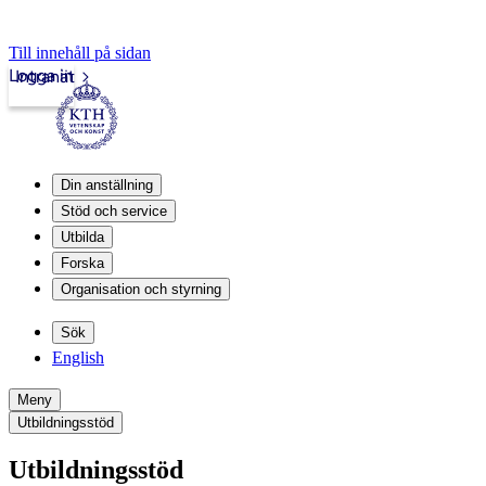
Till innehåll på sidan
Logga in
Intranät
Din anställning
Stöd och service
Utbilda
Forska
Organisation och styrning
Sök
English
Meny
Utbildningsstöd
Utbildningsstöd