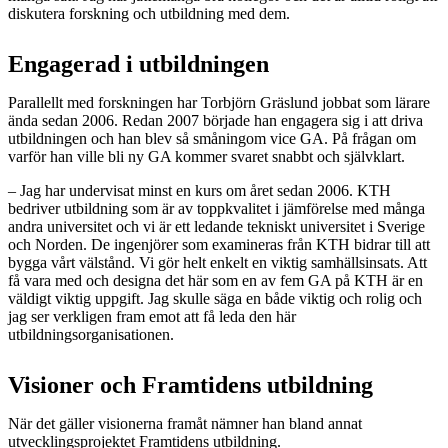
diskutera forskning och utbildning med dem.
Engagerad i utbildningen
Parallellt med forskningen har Torbjörn Gräslund jobbat som lärare
ända sedan 2006. Redan 2007 började han engagera sig i att driva
utbildningen och han blev så småningom vice GA. På frågan om
varför han ville bli ny GA kommer svaret snabbt och självklart.
– Jag har undervisat minst en kurs om året sedan 2006. KTH
bedriver utbildning som är av toppkvalitet i jämförelse med många
andra universitet och vi är ett ledande tekniskt universitet i Sverige
och Norden. De ingenjörer som examineras från KTH bidrar till att
bygga vårt välstånd. Vi gör helt enkelt en viktig samhällsinsats. Att
få vara med och designa det här som en av fem GA på KTH är en
väldigt viktig uppgift. Jag skulle säga en både viktig och rolig och
jag ser verkligen fram emot att få leda den här
utbildningsorganisationen.
Visioner och Framtidens utbildning
När det gäller visionerna framåt nämner han bland annat
utvecklingsprojektet Framtidens utbildning.