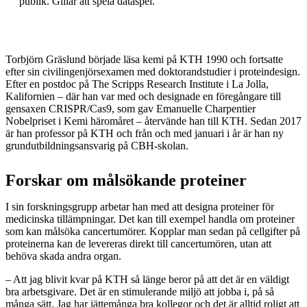
publik. Gillar att spela dataspel.
Torbjörn Gräslund började läsa kemi på KTH 1990 och fortsatte
efter sin civilingenjörsexamen med doktorandstudier i proteindesign.
Efter en postdoc på The Scripps Research Institute i La Jolla,
Kalifornien – där han var med och designade en föregångare till
gensaxen CRISPR/Cas9, som gav Emanuelle Charpentier
Nobelpriset i Kemi häromåret – återvände han till KTH. Sedan 2017
är han professor på KTH och från och med januari i år är han ny
grundutbildningsansvarig på CBH-skolan.
Forskar om målsökande proteiner
I sin forskningsgrupp arbetar han med att designa proteiner för
medicinska tillämpningar. Det kan till exempel handla om proteiner
som kan målsöka cancertumörer. Kopplar man sedan på cellgifter på
proteinerna kan de levereras direkt till cancertumören, utan att
behöva skada andra organ.
– Att jag blivit kvar på KTH så länge beror på att det är en väldigt
bra arbetsgivare. Det är en stimulerande miljö att jobba i, på så
många sätt. Jag har jättemånga bra kollegor och det är alltid roligt att