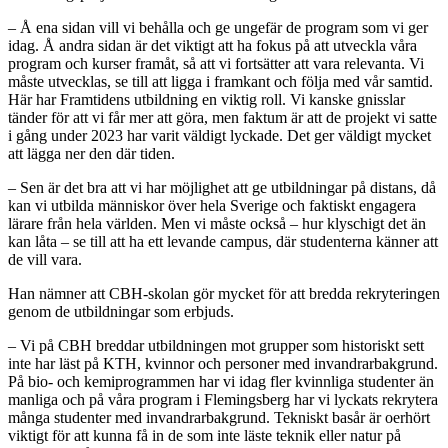
– Å ena sidan vill vi behålla och ge ungefär de program som vi ger
idag. Å andra sidan är det viktigt att ha fokus på att utveckla våra
program och kurser framåt, så att vi fortsätter att vara relevanta. Vi
måste utvecklas, se till att ligga i framkant och följa med vår samtid.
Här har Framtidens utbildning en viktig roll. Vi kanske gnisslar
tänder för att vi får mer att göra, men faktum är att de projekt vi satte
i gång under 2023 har varit väldigt lyckade. Det ger väldigt mycket
att lägga ner den där tiden.
– Sen är det bra att vi har möjlighet att ge utbildningar på distans, då
kan vi utbilda människor över hela Sverige och faktiskt engagera
lärare från hela världen. Men vi måste också – hur klyschigt det än
kan låta – se till att ha ett levande campus, där studenterna känner att
de vill vara.
Han nämner att CBH-skolan gör mycket för att bredda rekryteringen
genom de utbildningar som erbjuds.
– Vi på CBH breddar utbildningen mot grupper som historiskt sett
inte har läst på KTH, kvinnor och personer med invandrarbakgrund.
På bio- och kemiprogrammen har vi idag fler kvinnliga studenter än
manliga och på våra program i Flemingsberg har vi lyckats rekrytera
många studenter med invandrarbakgrund. Tekniskt basår är oerhört
viktigt för att kunna få in de som inte läste teknik eller natur på