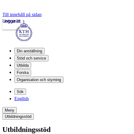
Till innehåll på sidan
Logga in
Intranät
Din anställning
Stöd och service
Utbilda
Forska
Organisation och styrning
Sök
English
Meny
Utbildningsstöd
Utbildningsstöd