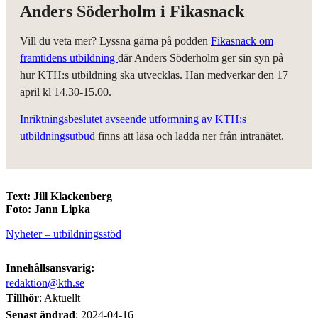
Anders Söderholm i Fikasnack
Vill du veta mer? Lyssna gärna på podden
Fikasnack om
framtidens utbildning
där Anders Söderholm ger sin syn på
hur KTH:s utbildning ska utvecklas. Han medverkar den 17
april kl 14.30-15.00.
Inriktningsbeslutet avseende utformning av KTH:s
utbildningsutbud
finns att läsa och ladda ner från intranätet.
Text: Jill Klackenberg
Foto: Jann Lipka
Nyheter – utbildningsstöd
Innehållsansvarig:
redaktion@kth.se
Tillhör
: Aktuellt
Senast ändrad
:
2024-04-16