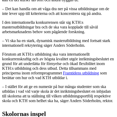
– Det kan handla om att våga dra ner på vissa utbildningar om de
inte lever upp till kriterierna och att koncentrera sig på andra.
I den internationella konkurrensen står sig KTH:s
mastersutbildningar bra och de ska vara kopplade till såväl
arbetsmarknadens behov som pågående forskning.
– Vi ska ha en stark, dynamisk masterutbildning med fortsatt stark
internationell rekrytering säger Anders Söderholm.
Förutom att KTH:s utbildning ska vara internationellt
konkurrenskraftig och av högsta kvalitet utgör inriktningsbeslutet en
grund för att underlätta för förnyelse och ökad flexibilitet inom
KTH:s utbildning och dess utbud. Detta tillsammans med
principerna inom reformprogrammet
Framtidens utbildning
som
berättar om hur och vad KTH utbildar i.
– I stället för att ge en numerär på hur många studenter som ska
utbildas i vad vid varje skola är det inriktningsbeslutet en inbjudan
till skolorna att ta ställning till vilken utbildningsportfölj respektive
skola och KTH som helhet ska ha, säger Anders Söderholm, rektor.
Skolornas inspel