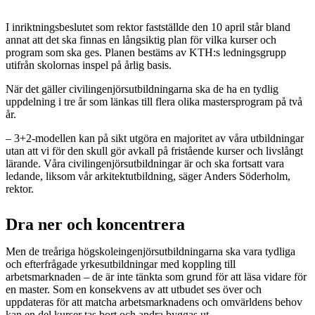
I inriktningsbeslutet som rektor fastställde den 10 april står bland
annat att det ska finnas en långsiktig plan för vilka kurser och
program som ska ges. Planen bestäms av KTH:s ledningsgrupp
utifrån skolornas inspel på årlig basis.
När det gäller civilingenjörsutbildningarna ska de ha en tydlig
uppdelning i tre år som länkas till flera olika mastersprogram på två
år.
– 3+2-modellen kan på sikt utgöra en majoritet av våra utbildningar
utan att vi för den skull gör avkall på fristående kurser och livslångt
lärande. Våra civilingenjörsutbildningar är och ska fortsatt vara
ledande, liksom vår arkitektutbildning, säger Anders Söderholm,
rektor.
Dra ner och koncentrera
Men de treåriga högskoleingenjörsutbildningarna ska vara tydliga
och efterfrågade yrkesutbildningar med koppling till
arbetsmarknaden – de är inte tänkta som grund för att läsa vidare för
en master. Som en konsekvens av att utbudet ses över och
uppdateras för att matcha arbetsmarknadens och omvärldens behov
kan en del kurser tas bort och andra byggas ut.