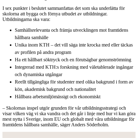
I sex punkter i beslutet sammanfattas det som ska underlätta för
skolorna att bygga och förnya utbudet av utbildningar.
Utbildningarna ska vara:
Samhällsrelevanta och främja utvecklingen mot framtidens
hållbara samhälle
Unika inom KTH – det vill säga inte krocka med eller täckas
av profilen på andra program
Ha ett hållbart söktryck och en förutsägbar genomströmning
Integrerad med KTH:s forskning med väletablerade ingångar
och dynamiska utgångar
Reellt tillgängliga för studenter med olika bakgrund i form av
kön, akademisk bakgrund och nationalitet
Hållbara arbetsmiljömässigt och ekonomiskt
– Skolornas inspel utgör grunden för vår utbildningsstrategi och
visar vilken väg vi ska vandra och det går i linje med hur vi kan göra
mest nytta i Sverige, inom EU och globalt med våra utbildningar för
framtidens hållbara samhälle, säger Anders Söderholm.