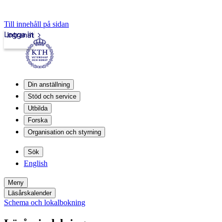
Till innehåll på sidan
Logga in
Intranät
Din anställning
Stöd och service
Utbilda
Forska
Organisation och styrning
Sök
English
Meny
Läsårskalender
Schema och lokalbokning