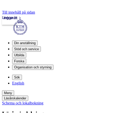
Till innehåll på sidan
Logga in
Intranät
Din anställning
Stöd och service
Utbilda
Forska
Organisation och styrning
Sök
English
Meny
Läsårskalender
Schema och lokalbokning