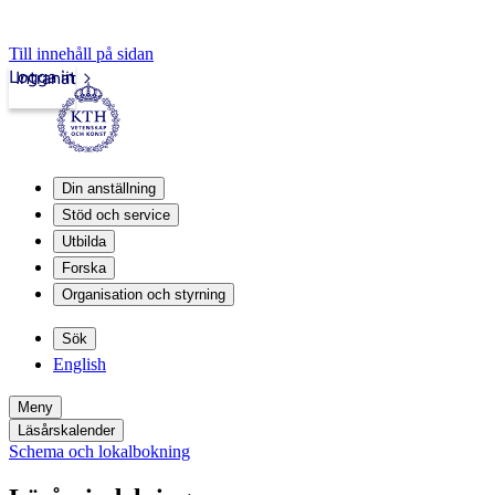
Till innehåll på sidan
Logga in
Intranät
Din anställning
Stöd och service
Utbilda
Forska
Organisation och styrning
Sök
English
Meny
Läsårskalender
Schema och lokalbokning