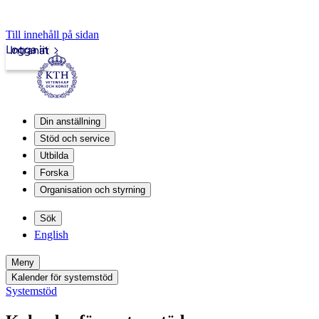
Till innehåll på sidan
Logga in
Intranät
Din anställning
Stöd och service
Utbilda
Forska
Organisation och styrning
Sök
English
Meny
Kalender för systemstöd
Systemstöd