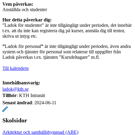
Vem påverkas:
Anställda och studenter
Hur detta påverkar dig:
”Ladok för studenter” är inte tillgängligt under perioden, det innebär
t.ex. att du inte kan registrera dig på kurser, anmäla dig till tentor,
skriva ut intyg etc.
”
Ladok för personal
”
är inte tillgängligt under perioden, även andra
system och tjänster för personal som relaterar till uppgifter från
Ladok påverkas t.ex. tjänsten ”Kursdeltagare” m.fl.
Till kalendern
Innehållsansvarig:
ladok@kth.se
Tillhör
: KTH Intranät
Senast ändrad
:
2024-06-11
Skolsidor
Arkitektur och samhällsbyggnad (ABE)