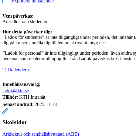
Exportera till kalender
Vem påverkas:
Anställda och studenter
Hur detta påverkar dig:
”Ladok för studenter” är inte tillgängligt under perioden, det innebär t.
dig på kurser, anmäla dig till tentor, skriva ut intyg etc.
”
Ladok för personal
”
är inte tillgängligt under perioden, även andra s
personal som relaterar till uppgifter från Ladok påverkas t.ex. tjänste
Till kalendern
Innehållsansvarig:
ladok@kth.se
Tillhör
: KTH Intranät
Senast ändrad
:
2025-11-18
Skolsidor
Arkitektur och samhällsbyggnad (ABE)