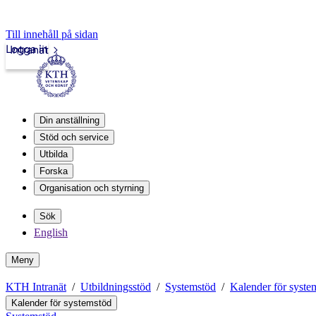
Till innehåll på sidan
Logga in
Intranät
Din anställning
Stöd och service
Utbilda
Forska
Organisation och styrning
Sök
English
Meny
KTH Intranät
Utbildningsstöd
Systemstöd
Kalender för syste
Kalender för systemstöd