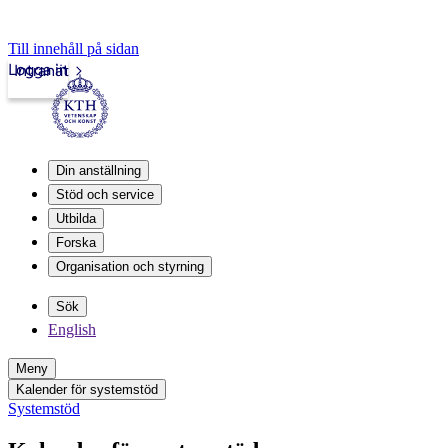
Till innehåll på sidan
Logga in
Intranät
Din anställning
Stöd och service
Utbilda
Forska
Organisation och styrning
Sök
English
Meny
Kalender för systemstöd
Systemstöd