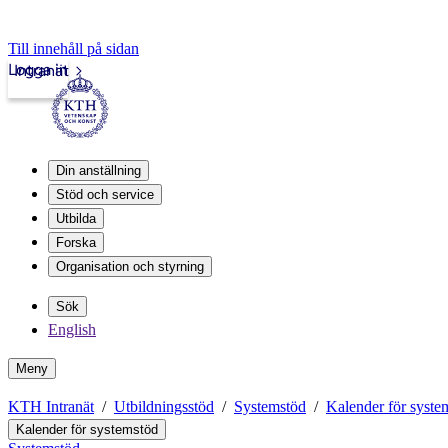
Till innehåll på sidan
Logga in
Intranät
Din anställning
Stöd och service
Utbilda
Forska
Organisation och styrning
Sök
English
Meny
KTH Intranät
Utbildningsstöd
Systemstöd
Kalender för syste
Kalender för systemstöd