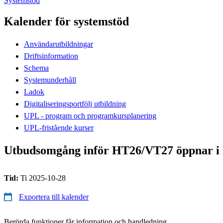
Systemstöd
Kalender för systemstöd
Användarutbildningar
Driftsinformation
Schema
Systemunderhåll
Ladok
Digitaliseringsportfölj utbildning
UPL - program och programkursplanering
UPL-fristående kurser
Utbudsomgång inför HT26/VT27 öppnar i la
Tid:
Ti 2025-10-28
Exportera till kalender
Berörda funktioner får information och handledning