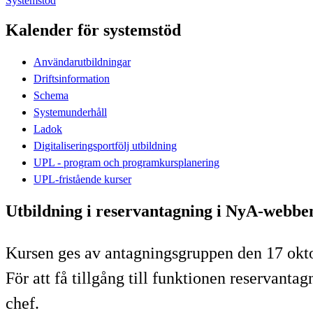
Systemstöd
Kalender för systemstöd
Användarutbildningar
Driftsinformation
Schema
Systemunderhåll
Ladok
Digitaliseringsportfölj utbildning
UPL - program och programkursplanering
UPL-fristående kurser
Utbildning i reservantagning i NyA-webbe
Kursen ges av antagningsgruppen den 17 okto
För att få tillgång till funktionen reservant
chef.