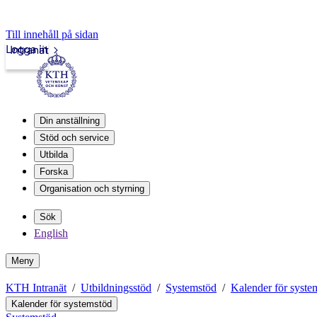
Till innehåll på sidan
Logga in
Intranät
Din anställning
Stöd och service
Utbilda
Forska
Organisation och styrning
Sök
English
Meny
KTH Intranät
Utbildningsstöd
Systemstöd
Kalender för syste
Kalender för systemstöd