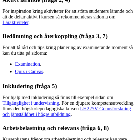
För inspiration kring aktiviteter för att stötta studenters lärande och
att de deltar aktivt i kursen så rekommenderas sidorna om
Läraktiviteter
.
Bedömning och återkoppling (fråga 3, 7)
För att få råd och tips kring planering av examinerande moment så
kan du titta på sidorna:
Examination
.
Quiz i Canvas
.
Inkludering (fråga 5)
För hjälp med inkludering så finns till exempel sidan om
Tillgänglighet i undervisning
. För en djupare kompetensutveckling
finns den högskolepedagogiska kursen
LH225V Genusforskning
och jämställdhet i högre utbildning
.
Arbetsbelastning och relevans (fråga 6, 8)
Kursenkätens frågor om arbetsbelastning och relevans kan vara