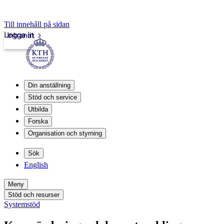
Till innehåll på sidan
Logga in
Intranät
Din anställning
Stöd och service
Utbilda
Forska
Organisation och styrning
Sök
English
Meny
Stöd och resurser
Systemstöd