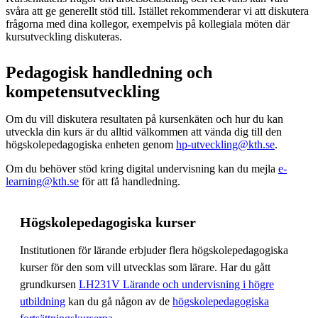
svåra att ge generellt stöd till. Istället rekommenderar vi att diskutera
frågorna med dina kollegor, exempelvis på kollegiala möten där
kursutveckling diskuteras.
Pedagogisk handledning och
kompetensutveckling
Om du vill diskutera resultaten på kursenkäten och hur du kan
utveckla din kurs är du alltid välkommen att vända dig till den
högskolepedagogiska enheten genom
hp-utveckling@kth.se
.
Om du behöver stöd kring digital undervisning kan du mejla
e-
learning@kth.se
för att få handledning.
Högskolepedagogiska kurser
Institutionen för lärande erbjuder flera högskolepedagogiska
kurser för den som vill utvecklas som lärare. Har du gått
grundkursen
LH231V Lärande och undervisning i högre
utbildning
kan du gå någon av de
högskolepedagogiska