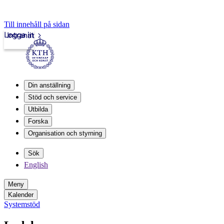
Till innehåll på sidan
Logga in
Intranät
Din anställning
Stöd och service
Utbilda
Forska
Organisation och styrning
Sök
English
Meny
Kalender
Systemstöd