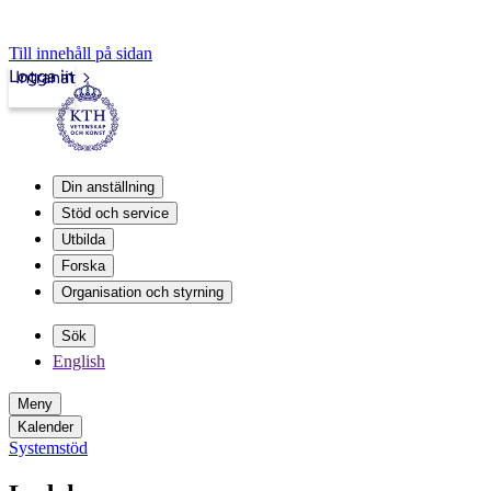
Till innehåll på sidan
Logga in
Intranät
Din anställning
Stöd och service
Utbilda
Forska
Organisation och styrning
Sök
English
Meny
Kalender
Systemstöd