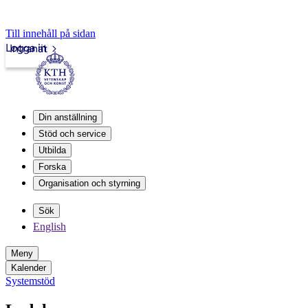
Till innehåll på sidan
Logga in
Intranät
Din anställning
Stöd och service
Utbilda
Forska
Organisation och styrning
Sök
English
Meny
Kalender
Systemstöd