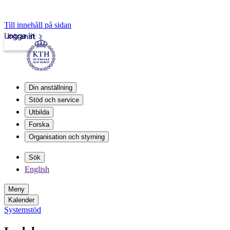
Till innehåll på sidan
Logga in
Intranät
Din anställning
Stöd och service
Utbilda
Forska
Organisation och styrning
Sök
English
Meny
Kalender
Systemstöd