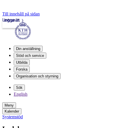
Till innehåll på sidan
Logga in
Intranät
Din anställning
Stöd och service
Utbilda
Forska
Organisation och styrning
Sök
English
Meny
Kalender
Systemstöd