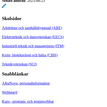
Senast ändrad
:
2025-06-23
Skolsidor
Arkitektur och samhällsbyggnad (ABE)
Elektroteknik och datavetenskap (EECS)
Industriell teknik och management (ITM)
Kemi, bioteknologi och hälsa (CBH)
Teknikvetenskap (SCI)
Snabblänkar
AlbaNova, personalinformation
Webbmejl
Kurs-, program- och gruppwebbar