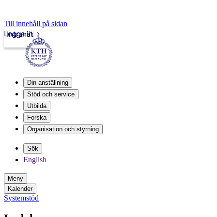
Till innehåll på sidan
Logga in
Intranät
Din anställning
Stöd och service
Utbilda
Forska
Organisation och styrning
Sök
English
Meny
Kalender
Systemstöd