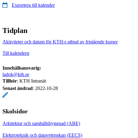
Exportera till kalender
Tidplan
Aktiviteter och datum för KTH:s utbud av fristående kurser
Till kalendern
Innehållsansvarig:
ladok@kth.se
Tillhör
: KTH Intranät
Senast ändrad
:
2022-10-28
Skolsidor
Arkitektur och samhällsbyggnad (ABE)
Elektroteknik och datavetenskap (EECS)