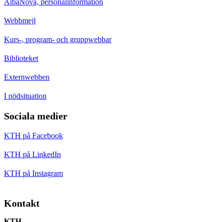
AlbaNova, personalinformation
Webbmejl
Kurs-, program- och gruppwebbar
Biblioteket
Externwebben
I nödsituation
Sociala medier
KTH på Facebook
KTH på LinkedIn
KTH på Instagram
Kontakt
KTH