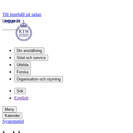
Till innehåll på sidan
Logga in
Intranät
Din anställning
Stöd och service
Utbilda
Forska
Organisation och styrning
Sök
English
Meny
Kalender
Systemstöd