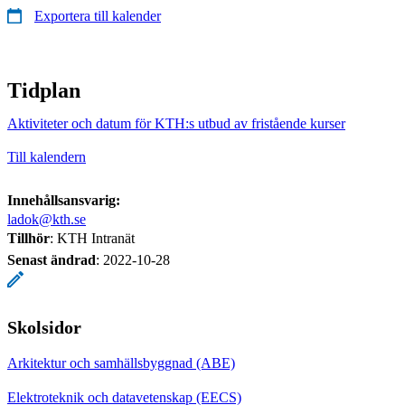
Exportera till kalender
Tidplan
Aktiviteter och datum för KTH:s utbud av fristående kurser
Till kalendern
Innehållsansvarig:
ladok@kth.se
Tillhör
: KTH Intranät
Senast ändrad
:
2022-10-28
Skolsidor
Arkitektur och samhällsbyggnad (ABE)
Elektroteknik och datavetenskap (EECS)