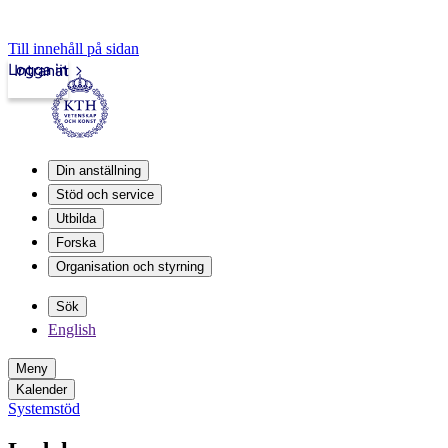
Till innehåll på sidan
Logga in
Intranät
Din anställning
Stöd och service
Utbilda
Forska
Organisation och styrning
Sök
English
Meny
Kalender
Systemstöd