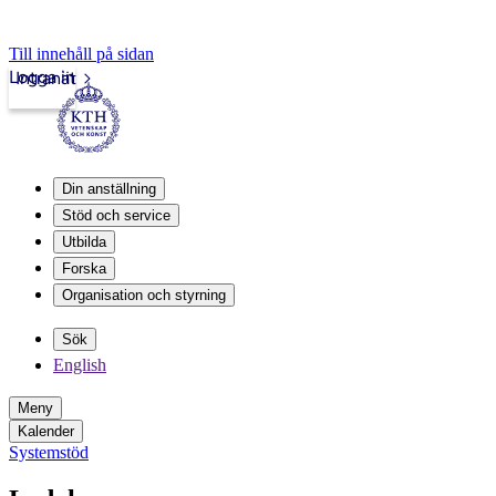
Till innehåll på sidan
Logga in
Intranät
Din anställning
Stöd och service
Utbilda
Forska
Organisation och styrning
Sök
English
Meny
Kalender
Systemstöd