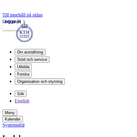
Till innehåll på sidan
Logga in
Intranät
Din anställning
Stöd och service
Utbilda
Forska
Organisation och styrning
Sök
English
Meny
Kalender
Systemstöd