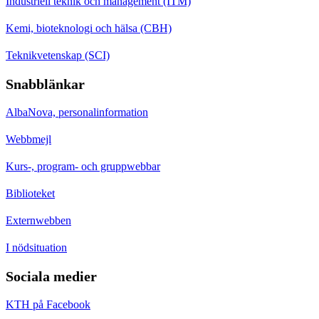
Industriell teknik och management (ITM)
Kemi, bioteknologi och hälsa (CBH)
Teknikvetenskap (SCI)
Snabblänkar
AlbaNova, personalinformation
Webbmejl
Kurs-, program- och gruppwebbar
Biblioteket
Externwebben
I nödsituation
Sociala medier
KTH på Facebook