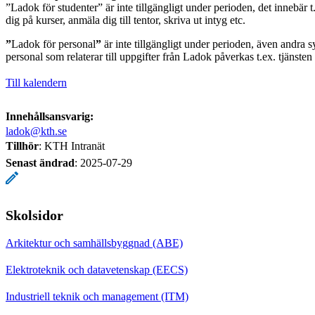
”Ladok för studenter” är inte tillgängligt under perioden, det innebär t.
dig på kurser, anmäla dig till tentor, skriva ut intyg etc.
”
Ladok för personal
”
är inte tillgängligt under perioden, även andra s
personal som relaterar till uppgifter från Ladok påverkas t.ex. tjänste
Till kalendern
Innehållsansvarig:
ladok@kth.se
Tillhör
: KTH Intranät
Senast ändrad
:
2025-07-29
Skolsidor
Arkitektur och samhällsbyggnad (ABE)
Elektroteknik och datavetenskap (EECS)
Industriell teknik och management (ITM)