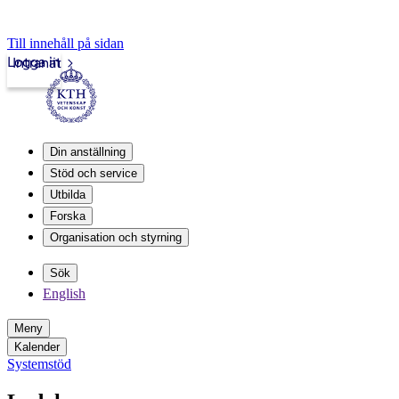
Till innehåll på sidan
Logga in
Intranät
Din anställning
Stöd och service
Utbilda
Forska
Organisation och styrning
Sök
English
Meny
Kalender
Systemstöd