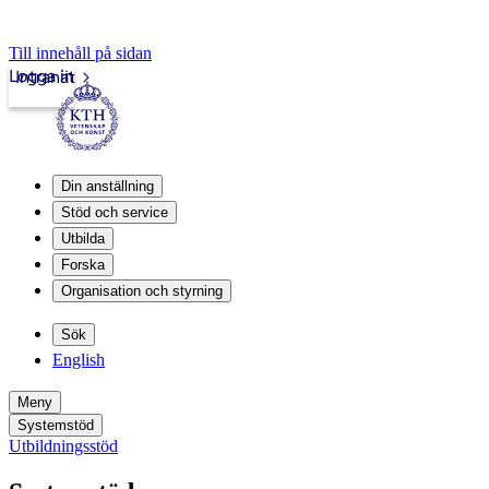
Till innehåll på sidan
Logga in
Intranät
Din anställning
Stöd och service
Utbilda
Forska
Organisation och styrning
Sök
English
Meny
Systemstöd
Utbildningsstöd