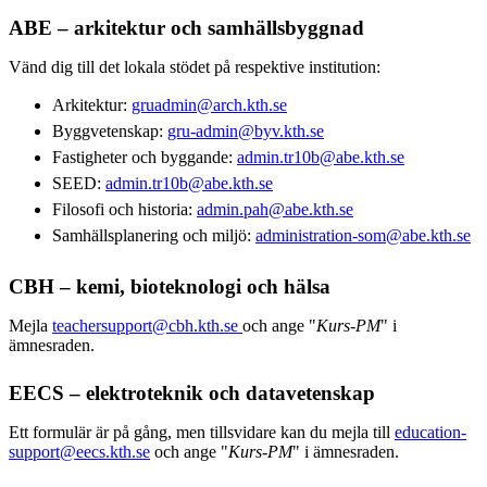
ABE – arkitektur och samhällsbyggnad
Vänd dig till det lokala stödet på respektive institution:
Arkitektur:
gruadmin@arch.kth.se
Byggvetenskap:
gru-admin@byv.kth.se
Fastigheter och byggande:
admin.tr10b@abe.kth.se
SEED:
admin.tr10b@abe.kth.se
Filosofi och historia:
admin.pah@abe.kth.se
Samhällsplanering och miljö:
administration-som@abe.kth.se
CBH – kemi, bioteknologi och hälsa
Mejla
teachersupport@cbh.kth.se
och ange "
Kurs-PM
" i
ämnesraden.
EECS – elektroteknik och datavetenskap
Ett formulär är på gång, men tillsvidare kan du mejla till
education-
support@eecs.kth.se
och ange "
Kurs-PM
" i ämnesraden.